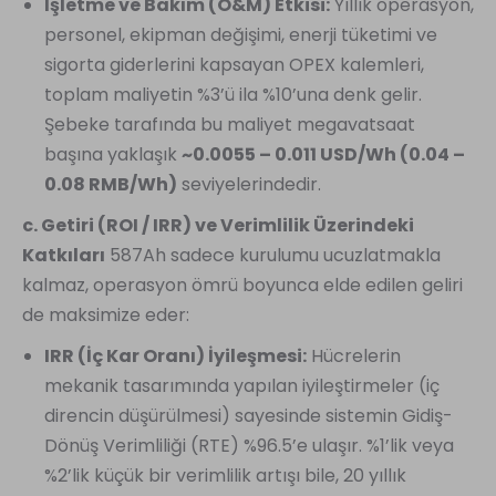
İşletme ve Bakım (O&M) Etkisi:
Yıllık operasyon,
personel, ekipman değişimi, enerji tüketimi ve
sigorta giderlerini kapsayan OPEX kalemleri,
toplam maliyetin %3’ü ila %10’una denk gelir.
Şebeke tarafında bu maliyet megavatsaat
başına yaklaşık
~0.0055 – 0.011 USD/Wh (0.04 –
0.08 RMB/Wh)
seviyelerindedir.
c. Getiri (ROI / IRR) ve Verimlilik Üzerindeki
Katkıları
587Ah sadece kurulumu ucuzlatmakla
kalmaz, operasyon ömrü boyunca elde edilen geliri
de maksimize eder:
IRR (İç Kar Oranı) İyileşmesi:
Hücrelerin
mekanik tasarımında yapılan iyileştirmeler (iç
direncin düşürülmesi) sayesinde sistemin Gidiş-
Dönüş Verimliliği (RTE) %96.5’e ulaşır. %1’lik veya
%2’lik küçük bir verimlilik artışı bile, 20 yıllık