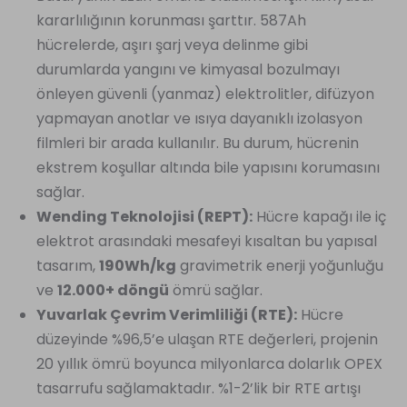
kararlılığının korunması şarttır. 587Ah
hücrelerde, aşırı şarj veya delinme gibi
durumlarda yangını ve kimyasal bozulmayı
önleyen güvenli (yanmaz) elektrolitler, difüzyon
yapmayan anotlar ve ısıya dayanıklı izolasyon
filmleri bir arada kullanılır. Bu durum, hücrenin
ekstrem koşullar altında bile yapısını korumasını
sağlar.
Wending Teknolojisi (REPT):
Hücre kapağı ile iç
elektrot arasındaki mesafeyi kısaltan bu yapısal
tasarım,
190Wh/kg
gravimetrik enerji yoğunluğu
ve
12.000+ döngü
ömrü sağlar.
Yuvarlak Çevrim Verimliliği (RTE):
Hücre
düzeyinde %96,5’e ulaşan RTE değerleri, projenin
20 yıllık ömrü boyunca milyonlarca dolarlık OPEX
tasarrufu sağlamaktadır. %1-2’lik bir RTE artışı