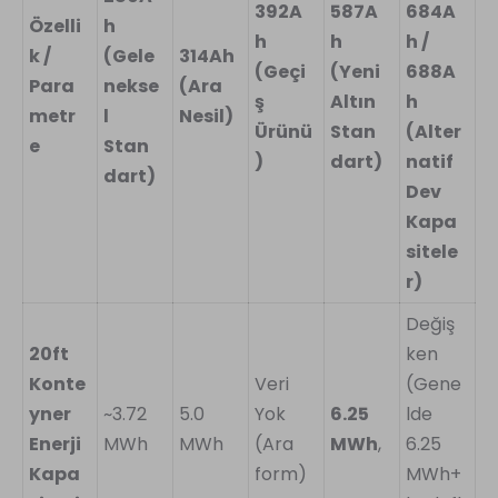
392A
587A
684A
Özelli
h
h
h
h /
k /
(Gele
314Ah
(Geçi
(Yeni
688A
Para
nekse
(Ara
ş
Altın
h
metr
l
Nesil)
Ürünü
Stan
(Alter
e
Stan
)
dart)
natif
dart)
Dev
Kapa
sitele
r)
Değiş
20ft
ken
Konte
Veri
(Gene
yner
~3.72
5.0
Yok
6.25
lde
Enerji
MWh
MWh
(Ara
MWh
,
6.25
Kapa
form)
MWh+