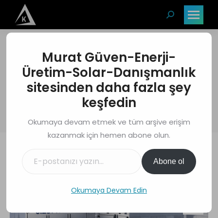
Search:
Murat Güven-Enerji-
587Ah Pil Teknolojisi
Üretim-Solar-Danışmanlık
ve BESS Pazarı
sitesinden daha fazla şey
You are here:
keşfedin
Home
Blog Yazıları
587Ah Pil Teknolojisi ve BESS…
Okumaya devam etmek ve tüm arşive erişim
kazanmak için hemen abone olun.
E-postanızı yazın…
Abone ol
Blog Yazıları
Şub
Okumaya Devam Edin
19
2026