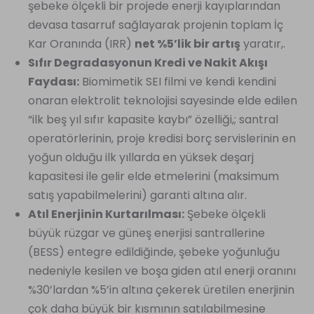
şebeke ölçekli bir projede enerji kayıplarından
devasa tasarruf sağlayarak projenin toplam İç
Kar Oranında (IRR)
net %5’lik bir artış
yaratır,.
Sıfır Degradasyonun Kredi ve Nakit Akışı
Faydası:
Biomimetik SEI filmi ve kendi kendini
onaran elektrolit teknolojisi sayesinde elde edilen
“ilk beş yıl sıfır kapasite kaybı” özelliği,; santral
operatörlerinin, proje kredisi borç servislerinin en
yoğun olduğu ilk yıllarda en yüksek deşarj
kapasitesi ile gelir elde etmelerini (maksimum
satış yapabilmelerini) garanti altına alır.
Atıl Enerjinin Kurtarılması:
Şebeke ölçekli
büyük rüzgar ve güneş enerjisi santrallerine
(BESS) entegre edildiğinde, şebeke yoğunluğu
nedeniyle kesilen ve boşa giden atıl enerji oranını
%30’lardan %5’in altına çekerek üretilen enerjinin
çok daha büyük bir kısmının satılabilmesine