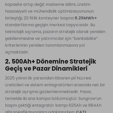
kapasite artışı değil; malzeme bilimi, üretim
hassasiyeti ve mühendislik optimizasyonunun
birleştiği, 20 fitlik konteyner başına
6.25MWh+
standartlarına geçişin merkezi taşıyıcısıdır. Bu
teknolojik sıçrama, pazarın stratejik olarak yeniden
şekillenmesine ve yatırımcılar için “bankabilite”
kriterlerinin yeniden tanımlanmasına yol
açmaktadır.
2. 500Ah+ Dönemine Stratejik
Geçiş ve Pazar Dinamikleri
2025 yılının ilk yarısından itibaren pil hücresi
üreticileri ve sistem entegratörleri arasında net bir
stratejik ayrışma gözlemlenmektedir. Pazar,
temelde iki ana kampa bölünmüştür: Sungrow’un
başını çektiği entegratör kampı 625Ah ve 684Ah
gibi spesifikasyonlara odaklanırken;
CATL