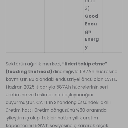
enta
3)
Good
Enou
gh
Energ
y
Sektörün ağırlık merkezi,
“lideri takip etme”
(leading the head)
dinamiğiyle 587Ah hücresine
kaymıştır. Bu alandaki endüstriyel öncü olan CATL,
Haziran 2025 itibarıyla 587Ah hücrelerinin seri
üretimine ve teslimatına başlayacağını
duyurmuştur. CATL’ın Shandong üssündeki akıllı
üretim hattı, üretim döngüsünü %50 oranında
iyileştirmiş olup, tek bir hattın yıllık üretim
kapasitesini 15GWh seviyesine çıkararak ölçek