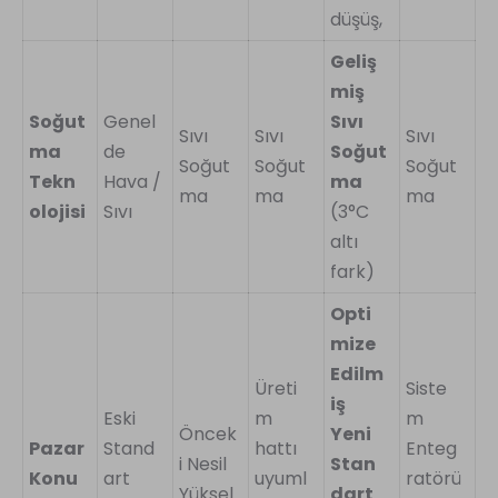
düşüş,
Geliş
miş
Soğut
Genel
Sıvı
Sıvı
Sıvı
Sıvı
ma
de
Soğut
Soğut
Soğut
Soğut
Tekn
Hava /
ma
ma
ma
ma
olojisi
Sıvı
(3°C
altı
fark)
Opti
mize
Edilm
Üreti
Siste
iş
Eski
m
m
Öncek
Yeni
Pazar
Stand
hattı
Enteg
i Nesil
Stan
Konu
art
uyuml
ratörü
Yüksel
dart