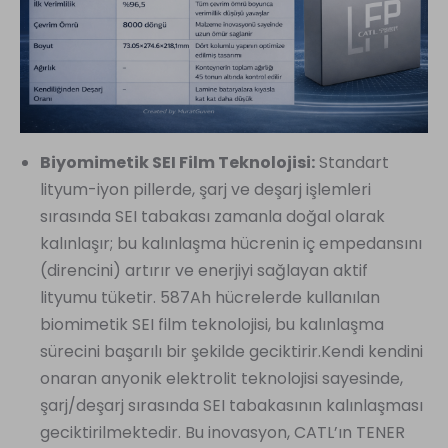
Biyomimetik SEI Film Teknolojisi:
Standart
lityum-iyon pillerde, şarj ve deşarj işlemleri
sırasında SEI tabakası zamanla doğal olarak
kalınlaşır; bu kalınlaşma hücrenin iç empedansını
(direncini) artırır ve enerjiyi sağlayan aktif
lityumu tüketir. 587Ah hücrelerde kullanılan
biomimetik SEI film teknolojisi, bu kalınlaşma
sürecini başarılı bir şekilde geciktirir.Kendi kendini
onaran anyonik elektrolit teknolojisi sayesinde,
şarj/deşarj sırasında SEI tabakasının kalınlaşması
geciktirilmektedir. Bu inovasyon, CATL’ın TENER