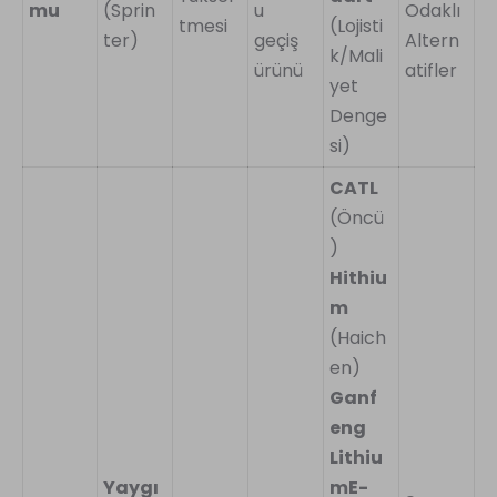
mu
(Sprin
u
Odaklı
tmesi
(Lojisti
ter)
geçiş
Altern
k/Mali
ürünü
atifler
yet
Denge
si)
CATL
(Öncü
)
Hithiu
m
(Haich
en)
Ganf
eng
Lithiu
Yaygı
mE-