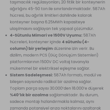
taşımacılık regülasyonları, 20 fitlik bir konteynerin
ağırlığını 45-50 ton ile sınırlandırmaktadır. 587Ah
hücresi, bu ağırlık limitleri dahilinde kalarak
konteyner başına 6.25MWh kapasiteye
ulaşılmasını sağlayan tek yapısal çözümdür.
4-Sütunlu Mimari ve 1500V Uyumu:
587Ah
hücreleri, konteyner içinde
4 sütunlu (4-
column) bir yerleşim
düzenine izin verir. Bu
dizilim, modern PCS (Güç Dönüşüm Sistemleri)
platformlarının 1500V DC voltaj tavanıyla
mükemmel bir elektriksel eşleşme sağlar.
Sistem Sadeleşmesi:
587Ah formatı, modül ve
bileşen sayısında radikal bir azalma sağlar.
Toplam parça sayısı 30.000’den 18.000’e düşerek
%40’lık bir azalma
sağlamaktadır. Bu durum,
sadece montajı hızlandırmakla kalmaz, aynı
zamanda potansiyel arıza noktalarını azaltarak