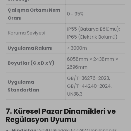
Çalışma Ortamı Nem
0 ~ 95%
Oranı
IP55 (Batarya Bölümü);
Koruma Seviyesi
IP65 (Elektrik Bölümü)
Uygulama Rakımı
< 3000m
6058mm × 2438mm ×
Boyutlar (G x D x Y)
2896mm
GB/T-36276-2023,
Uygulama
GB/T-44240-2024,
Standartları
UN38.3
7. Küresel Pazar Dinamikleri ve
Regülasyon Uyumu
Hindistan:
2030 yılındaki 500GW yenilenebilir