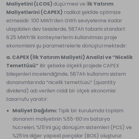
Maliyetini (LCOS)
düşürmesi ve İ
lk Yatırım
Maliyetlerini (CAPEX)
radikal şekilde optimize
etmesidir. 100 MWh’den GWh seviyelerine kadar
ulaşabilen dev tesislerde, 587Ah tabanlı standart
6.25 MWh’lik konteynerlerin kullanılması proje
ekonomisini şu parametrelerle dönüştürmektedir:
a. CAPEX (İlk Yatırım Maliyeti) Analizi ve “Nicelik
Temettüsü”
Bir şebeke ölçekli projede CAPEX
bileşenleri incelendiğinde, 587Ah kullanımı sistem
donanımlarında “nicelik temettüsü” (quantity
dividend) adı verilen ciddi bir ölçek ekonomisi
tasarrufu yaratır:
Maliyet Dağılımı:
Tipik bir kurulumda toplam
donanım maliyetinin %55-60’ını batarya
hücreleri, %15’ini güç dönüşüm sistemleri (PCS) ve
%25’ini diğer yapısal parçalar (BOS) oluşturur.