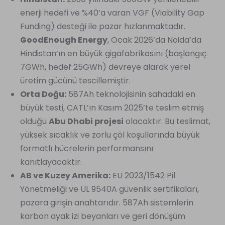
enerji hedefi ve %40’a varan VGF (Viability Gap
Funding) desteği ile pazar hızlanmaktadır.
GoodEnough Energy
, Ocak 2026’da Noida’da
Hindistan’ın en büyük gigafabrikasını (başlangıç
7GWh, hedef 25GWh) devreye alarak yerel
üretim gücünü tescillemiştir.
Orta Doğu:
587Ah teknolojisinin sahadaki en
büyük testi, CATL’ın Kasım 2025’te teslim etmiş
olduğu
Abu Dhabi projesi
olacaktır. Bu teslimat,
yüksek sıcaklık ve zorlu çöl koşullarında büyük
formatlı hücrelerin performansını
kanıtlayacaktır.
AB ve Kuzey Amerika:
EU 2023/1542 Pil
Yönetmeliği ve UL 9540A güvenlik sertifikaları,
pazara girişin anahtarıdır. 587Ah sistemlerin
karbon ayak izi beyanları ve geri dönüşüm