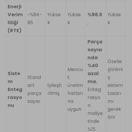
Enerji
Verim
~%94-
Yükse
Yükse
%96.5
Yükse
liliği
95
k
k
,
k
(RTE)
Parça
sayısı
nda
Özelle
%40
Mevcu
ştirilmi
Siste
azal
Stand
t
ş
m
ma
,
art
İyileşti
üretim
sistem
Enteg
Enteg
parça
rilmiş
hatları
tasarı
rasyo
rasyo
sayısı
na
mı
nu
n
uygun
gerek
maliye
tirir
tinde
%15