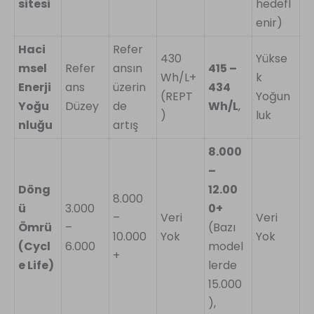
sitesi
hedefl
enir)
Haci
Refer
430
Yükse
msel
Refer
ansın
415 –
Wh/L+
k
Enerji
ans
üzerin
434
(REPT
Yoğun
Yoğu
Düzey
de
Wh/L
,
)
luk
nluğu
artış
8.000
–
Döng
12.00
8.000
ü
3.000
0+
–
Veri
Veri
Ömrü
–
(Bazı
10.000
Yok
Yok
(Cycl
6.000
model
+
e Life)
lerde
15.000
),