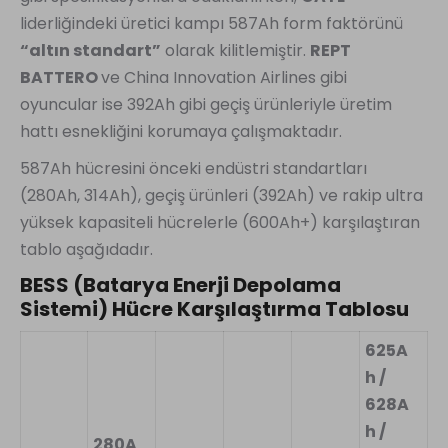
liderliğindeki üretici kampı 587Ah form faktörünü
“altın standart”
olarak kilitlemiştir.
REPT
BATTERO
ve China Innovation Airlines gibi
oyuncular ise 392Ah gibi geçiş ürünleriyle üretim
hattı esnekliğini korumaya çalışmaktadır.
587Ah hücresini önceki endüstri standartları
(280Ah, 314Ah), geçiş ürünleri (392Ah) ve rakip ultra
yüksek kapasiteli hücrelerle (600Ah+) karşılaştıran
tablo aşağıdadır.
BESS (Batarya Enerji Depolama
Sistemi) Hücre Karşılaştırma Tablosu
625A
h /
628A
h /
280A