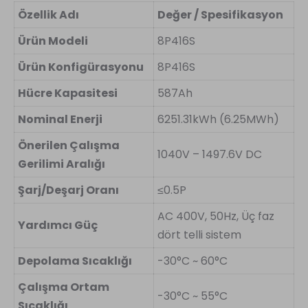
Özellik Adı
Değer / Spesifikasyon
Ürün Modeli
8P416S
Ürün Konfigürasyonu
8P416S
Hücre Kapasitesi
587Ah
Nominal Enerji
6251.31kWh (6.25MWh)
Önerilen Çalışma
1040V – 1497.6V DC
Gerilimi Aralığı
Şarj/Deşarj Oranı
≤0.5P
AC 400V, 50Hz, Üç faz
Yardımcı Güç
dört telli sistem
Depolama Sıcaklığı
-30°C ~ 60°C
Çalışma Ortam
-30°C ~ 55°C
Sıcaklığı