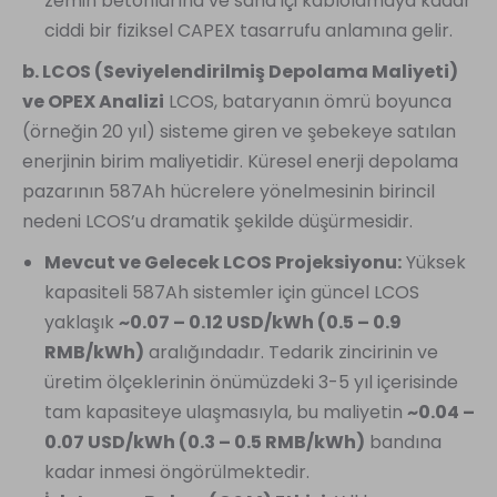
zemin betonlarına ve saha içi kablolamaya kadar
ciddi bir fiziksel CAPEX tasarrufu anlamına gelir.
b. LCOS (Seviyelendirilmiş Depolama Maliyeti)
ve OPEX Analizi
LCOS, bataryanın ömrü boyunca
(örneğin 20 yıl) sisteme giren ve şebekeye satılan
enerjinin birim maliyetidir. Küresel enerji depolama
pazarının 587Ah hücrelere yönelmesinin birincil
nedeni LCOS’u dramatik şekilde düşürmesidir.
Mevcut ve Gelecek LCOS Projeksiyonu:
Yüksek
kapasiteli 587Ah sistemler için güncel LCOS
yaklaşık
~0.07 – 0.12 USD/kWh (0.5 – 0.9
RMB/kWh)
aralığındadır. Tedarik zincirinin ve
üretim ölçeklerinin önümüzdeki 3-5 yıl içerisinde
tam kapasiteye ulaşmasıyla, bu maliyetin
~0.04 –
0.07 USD/kWh (0.3 – 0.5 RMB/kWh)
bandına
kadar inmesi öngörülmektedir.