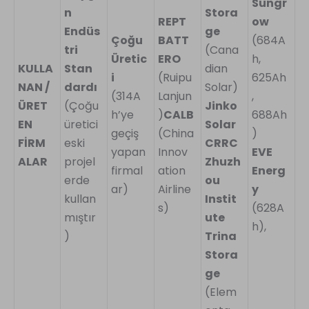
Sungr
n
Stora
REPT
ow
Endüs
ge
Çoğu
BATT
(684A
tri
(Cana
Üretic
ERO
h,
KULLA
Stan
dian
i
(Ruipu
625Ah
NAN /
dardı
Solar)
(314A
Lanjun
,
ÜRET
(Çoğu
Jinko
h’ye
)
CALB
688Ah
EN
üretici
Solar
geçiş
(China
)
FİRM
eski
CRRC
yapan
Innov
EVE
ALAR
projel
Zhuzh
firmal
ation
Energ
erde
ou
ar)
Airline
y
kullan
Instit
s)
(628A
mıştır
ute
h),
)
Trina
Stora
ge
(Elem