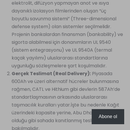
elektrolit, difüzyon yapmayan anot ve ısıya
dayanıklı izolasyon filmlerinden oluşan “üç
boyutlu savunma sistemi” (Three-dimensional
defense system) olan sistemler seçilmelidir.
Projenin bankalardan finansman (bankability) ve
sigorta alabilmesi için donanımların UL 9540
(sistem entegrasyonu) ve UL 9540A (termal
kaçak yayılımı) uluslararası standartlarına
uygunluğu sözleşmelere şart koşulmalıdır.
Gerçek Teslimat (Real Delivery):
Piyasada
600Ah ve üzeri alternatif hücreler bulunmasına
rağmen, CATL ve Hithium gibi devlerin 587Ah’de
standartlaşmasının arkasında uluslararası
taşımacılık kuralları yatar.İşte bu nedenle Kağıt
üzerindeki kapasite yerine, Abu Dhabi örneğinde
Abone ol
olduğu gibi sahada kanıtlanmış teslimat gücüne
bakılmalıdır.