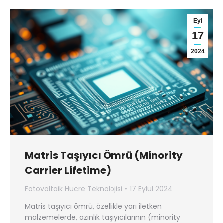
Eyl
17
2024
Matris Taşıyıcı Ömrü (Minority
Carrier Lifetime)
Fotovoltaik Hücre Teknolojisi
17 Eylül 2024
Matris taşıyıcı ömrü, özellikle yarı iletken
malzemelerde, azınlık taşıyıcılarının (minority