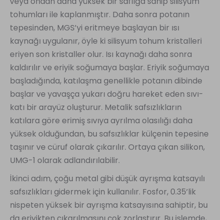
veya ondan daha yüksek bir saflığa sahip silisyum
tohumları ile kaplanmıştır. Daha sonra potanın
tepesinden, MGS’yi eritmeye başlayan bir ısı
kaynağı uygulanır, öyle ki silisyum tohum kristalleri
eriyen son kristaller olur. Isı kaynağı daha sonra
kaldırılır ve eriyik soğumaya başlar. Eriyik soğumaya
başladığında, katılaşma genellikle potanın dibinde
başlar ve yavaşça yukarı doğru hareket eden sıvı-
katı bir arayüz oluşturur. Metalik safsızlıkların
katılara göre erimiş sıvıya ayrılma olasılığı daha
yüksek olduğundan, bu safsızlıklar külçenin tepesine
taşınır ve cüruf olarak çıkarılır. Ortaya çıkan silikon,
UMG-1 olarak adlandırılabilir.
İkinci adım, çoğu metal gibi düşük ayrışma katsayılı
safsızlıkları gidermek için kullanılır. Fosfor, 0.35’lik
nispeten yüksek bir ayrışma katsayısına sahiptir, bu
da eriyikten çıkarılmasını çok zorlaştırır. Bu işlemde,