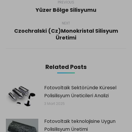
navigation
PREVIOUS
Yüzer Bölge Silisyumu
Previous
post:
NEXT
Czochralski (Cz)Monokristal Silisyum
Next
Üretimi
post:
Related Posts
Fotovoltaik Sektöründe Küresel
Polisilisyum Üreticileri Analizi
3 Mart 2025
Fotovoltaik teknolojisine Uygun
Polisilisyum Üretimi