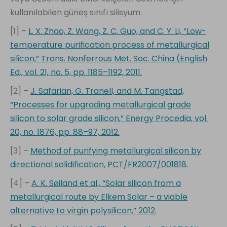
kullanılabilen güneş sınıfı silisyum.
[1] –
L. X. Zhao, Z. Wang, Z. C. Guo, and C. Y. Li, “Low-
temperature purification process of metallurgical
silicon,” Trans. Nonferrous Met. Soc. China (English
Ed., vol. 21, no. 5, pp. 1185–1192, 2011.
[2] –
J. Safarian, G. Tranell, and M. Tangstad,
“Processes for upgrading metallurgical grade
silicon to solar grade silicon,” Energy Procedia, vol.
20, no. 1876, pp. 88–97, 2012.
[3] –
Method of purifying metallurgical silicon by
directional solidification, PCT/FR2007/001818.
[4] –
A. K. Søiland et al., “Solar silicon from a
metallurgical route by Elkem Solar – a viable
alternative to virgin polysilicon,” 2012.