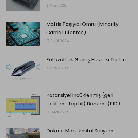
2 Mart 2025
Matris Taşıyıcı Ömrü (Minority
Carrier Lifetime)
17 Eylül 2024
Fotovoltaik Güneş Hücresi Türleri
7 Mayıs 2021
Potansiyel indüklenmiş (geri
besleme tepkili) Bozulma(PID)
23 Aralık 2020
Dökme Monokristal Silisyum