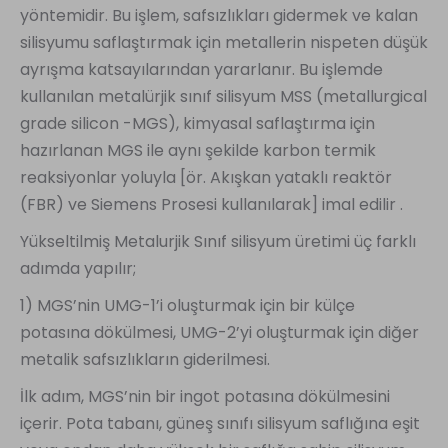
yöntemidir. Bu işlem, safsızlıkları gidermek ve kalan
silisyumu saflaştırmak için metallerin nispeten düşük
ayrışma katsayılarından yararlanır. Bu işlemde
kullanılan metalürjik sınıf silisyum MSS (metallurgical
grade silicon -MGS), kimyasal saflaştırma için
hazırlanan MGS ile aynı şekilde karbon termik
reaksiyonlar yoluyla [ör. Akışkan yataklı reaktör
(FBR) ve Siemens Prosesi kullanılarak] imal edilir .
Yükseltilmiş Metalurjik Sınıf silisyum üretimi üç farklı
adımda yapılır;
1) MGS’nin UMG-1’i oluşturmak için bir külçe
potasına dökülmesi, UMG-2’yi oluşturmak için diğer
metalik safsızlıkların giderilmesi.
İlk adım, MGS’nin bir ingot potasına dökülmesini
içerir. Pota tabanı, güneş sınıfı silisyum saflığına eşit