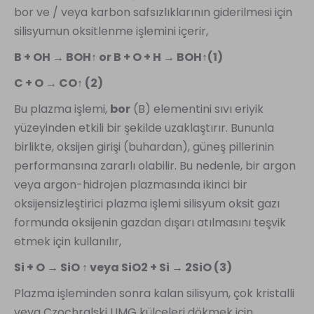
bor ve / veya karbon safsızlıklarının giderilmesi için
silisyumun oksitlenme işlemini içerir,
B + OH → BOH↑ or B + O + H → BOH↑(1)
C + O → CO↑ (2)
Bu plazma işlemi,
bor
(B) elementini sıvı eriyik
yüzeyinden etkili bir şekilde uzaklaştırır. Bununla
birlikte, oksijen girişi (buhardan), güneş pillerinin
performansına zararlı olabilir. Bu nedenle, bir argon
veya argon-hidrojen plazmasında ikinci bir
oksijensizleştirici plazma işlemi silisyum oksit gazı
formunda oksijenin gazdan dışarı atılmasını teşvik
etmek için kullanılır,
Si + O → SiO ↑ veya SiO2 + Si → 2SiO (3)
Plazma işleminden sonra kalan silisyum, çok kristalli
veya Czochralski UMG külçeleri dökmek için