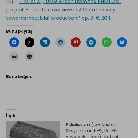
[5] –
T. M. et Al, “UMG Silicon from the PHOTOSIL
project – a status overview in 2011 on the way
towards industrial production,” pp. 3–6, 2011.
Bunu paylaş:
Bunu beğen:
İlgili
Polisilisyum (çok kristalli
Silisyum, multi-Si, Poli-Si
veya polysilikon) Üretimi