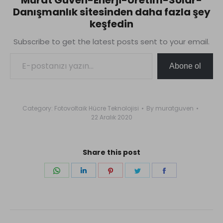
yaygın safsızlıkların son
Danışmanlık sitesinden daha fazla şey
derece düşük
konsantrasyonlarına
keşfedin
sahip olmasıdır. İşlem ya
Subscribe to get the latest posts sent to your email.
vakum altında ya da…
E-postanızı yazın…
Abone ol
Category:
Fotovoltaik Hücre Teknolojisi
By
muratguven
22 Aralık 2020
Share this post
Share
Share
Share
Share
Share
on
on
on
on
on
WhatsApp
LinkedIn
Pinterest
Twitter
Facebook
Post